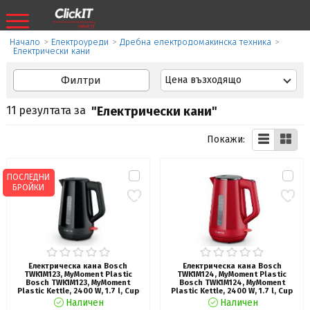
Начало
>
Eлектроуреди
>
Дребна електродомакинска техника
>
Електрически кани
Филтри
Цена възходящо
11 резултата за
"Електрически кани"
Покажи:
ПОСЛЕДНИ
БРОЙКИ
Електрическа кана Bosch
Електрическа кана Bosch
TWK1M123, MyMoment Plastic
TWK1M124, MyMoment Plastic
Bosch TWK1M123, MyMoment
Bosch TWK1M124, MyMoment
Plastic Kettle, 2400 W, 1.7 l, Cup
Plastic Kettle, 2400 W, 1.7 l, Cup
indicator, Limescale filter, Triple
indicator, Limescale filter, Triple
Наличен
Наличен
safety function, Black
safety function, Red