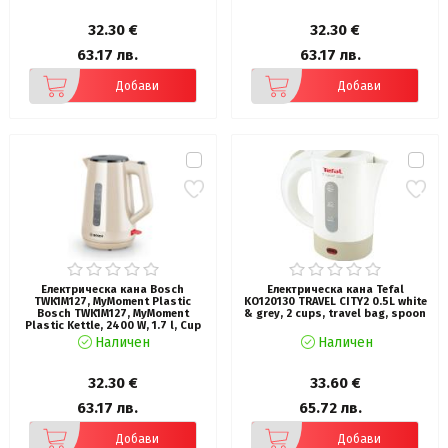
32.30 €
32.30 €
63.17 лв.
63.17 лв.
Добави
Добави
Електрическа кана Bosch
Електрическа кана Tefal
TWK1M127, MyMoment Plastic
KO120130 TRAVEL CITY2 0.5L white
Bosch TWK1M127, MyMoment
& grey, 2 cups, travel bag, spoon
Plastic Kettle, 2400 W, 1.7 l, Cup
indicator, Limescale filter, Triple
Наличен
Наличен
safety function, Cream
32.30 €
33.60 €
63.17 лв.
65.72 лв.
Добави
Добави