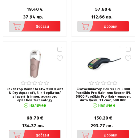
tweezers & 0.8mm tweezers
opening, hair guiding system,
19.40 €
57.60 €
31mm head, soft touch body,
removable head, cordless use,
37.94 лв.
112.66 лв.
40min
Добави
Добави
Епилатор Rowenta EP4930F0 Wet
Фотоепилатор Beurer IPL 5800
& Dry Aquasoft, 3 in 1 epilator/
PureSkin Pro Hair-rem Beurer IPL
shaver/ trimmer, advanced
5800 PureSkin Pro Hair-remover,
epilation technology
Auto flash, 3.1 cm2, 600 000
pulses, safe skin sensor, UV
Наличен
Наличен
filter, 3 energy levels, black
68.70 €
150.20 €
134.37 лв.
293.77 лв.
Добави
Добави