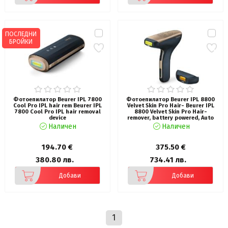
ПОСЛЕДНИ
БРОЙКИ
Фотоепилатор Beurer IPL 7800
Фотоепилатор Beurer IPL 8800
Cool Pro IPL hair rem Beurer IPL
Velvet Skin Pro Hair- Beurer IPL
7800 Cool Pro IPL hair removal
8800 Velvet Skin Pro Hair-
device
remover, battery powered, Auto
flash, 4.5 cm2, 1 attachment 2
Наличен
Наличен
cm2, 600 000 pulses, safe skin
sensor, UV filter, 6 energy levels,
black
194.70 €
375.50 €
380.80 лв.
734.41 лв.
Добави
Добави
1