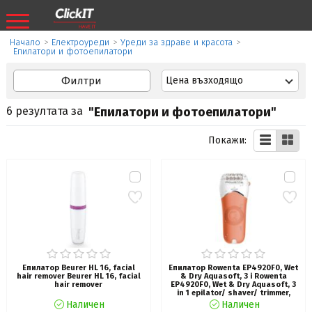
Начало
>
Eлектроуреди
>
Уреди за здраве и красота
>
Епилатори и фотоепилатори
Филтри
Цена възходящо
6 резултата за
"Епилатори и фотоепилатори"
Покажи:
Епилатор Beurer HL 16, facial
Епилатор Rowenta EP4920F0, Wet
hair remover Beurer HL 16, facial
& Dry Aquasoft, 3 i Rowenta
hair remover
EP4920F0, Wet & Dry Aquasoft, 3
in 1 epilator/ shaver/ trimmer,
advanced epilation technology,
Наличен
Наличен
24 hygenic stainless steel