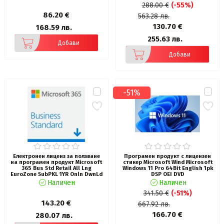
288.00 €
(-55%)
86.20 €
563.28 лв.
130.70 €
168.59 лв.
255.63 лв.
Добави
Добави
-51%
Електронен лиценз за ползване
Програмен продукт с лицензен
на програмен продукт Microsoft
стикер Microsoft Wind Microsoft
365 Bus Std Retail All Lng
Windows 11 Pro 64Bit English 1pk
EuroZone SubPKL 1YR Onln DwnLd
DSP OEI DVD
NR
Наличен
Наличен
341.50 €
(-51%)
143.20 €
667.92 лв.
166.70 €
280.07 лв.