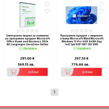
Електронен лиценз за ползване
Програмен продукт с лицензен
на програмен продукт Microsoft
стикер Microsoft Wind Microsoft
Office Home and Business 2024
Windows 11 Pro GGK 64Bit Eng
All Languages EuroZone Online
Intl 1pk DSP ORT OEI DVD
Product Key License 1 License
Наличен
Наличен
Downloadable ESD NR
291.00 €
397.10 €
569.15 лв.
776.66 лв.
Добави
Добави
1