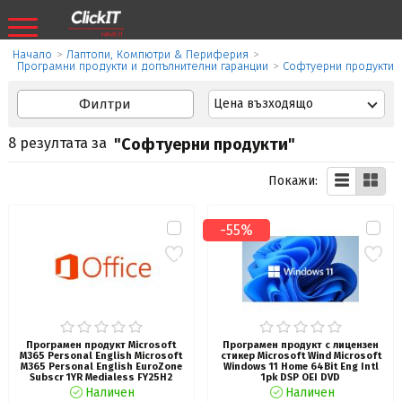
Начало
>
Лаптопи, Компютри & Периферия
>
Програмни продукти и допълнителни гаранции
>
Софтуерни продукти
Филтри
Цена възходящо
8 резултата за
"Софтуерни продукти"
Покажи:
-55%
Програмен продукт Microsoft
Програмен продукт с лицензен
M365 Personal English Microsoft
стикер Microsoft Wind Microsoft
M365 Personal English EuroZone
Windows 11 Home 64Bit Eng Intl
Subscr 1YR Medialess FY25H2
1pk DSP OEI DVD
Наличен
Наличен